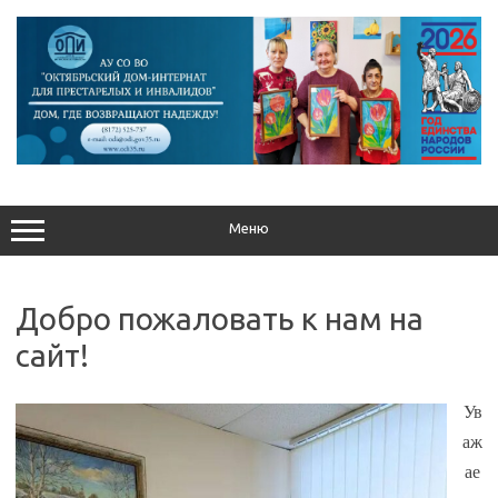
Перейти
к
содержимому
Меню
Добро пожаловать к нам на
сайт!
Ув
аж
ае