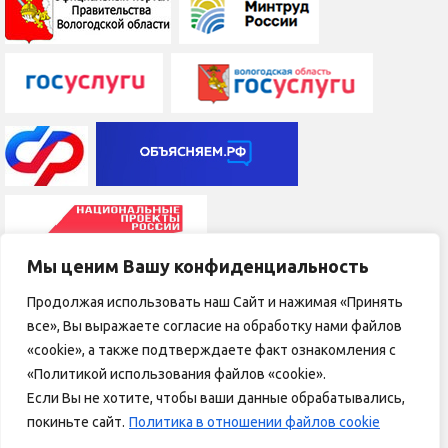
Мы ценим Вашу конфиденциальность
Все права на любые материалы, опубликованные на сайте,
Продолжая использовать наш Сайт и нажимая «Принять
защищены в соответствии с Российским и международным
все», Вы выражаете согласие на обработку нами файлов
законодательством об авторском праве и смежных правах.
«cookie», а также подтверждаете факт ознакомления с
Любое использование текстовых, фото, аудио и видео
«Политикой использования файлов «cookie».
Если Вы не хотите, чтобы ваши данные обрабатывались,
материалов возможно только с письменного согласия
покиньте сайт.
Политика в отношении файлов cookie
правообладателя АУ СО ВО «Октябрьский дом-интернат для