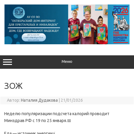
Перейти
к
содержимому
Меню
ЗОЖ
Автор:
Наталия Дудакова
|
21/01/2026
Неделю популяризации подсчета калорий проводит
Минздрав РФ с 19 по 25 января.📅
Еда — источник энергии⚡